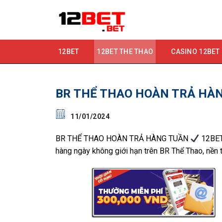
Skip
to
content
12BET
12BET THE THAO
CASINO 12BET
BR THỂ THAO HOÀN TRẢ HÀ
11/01/2024
BR THỂ THAO HOÀN TRẢ HÀNG TUẦN
12BE
hàng ngày không giới hạn trên BR Thể Thao, nền t