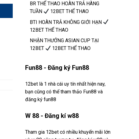
BR THỂ THAO HOÀN TRẢ HÀNG
TUẦN
12BET THỂ THAO
BTI HOÀN TRẢ KHÔNG GIỚI HẠN
12BET THỂ THAO
NHẬN THƯỞNG ASIAN CUP TẠI
12BET
12BET THỂ THAO
Fun88 - Đăng ký Fun88
12bet là 1 nhà cái uy tín nhất hiện nay,
bạn cũng có thể tham thảo
Fun88
và
đăng ký fun88
W 88 - Đăng kí w88
Tham gia 12bet có nhiều khuyển mãi lớn