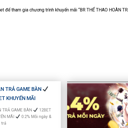
et
để tham gia chương trình khuyến mãi “BR THỂ THAO HOÀN T
N TRẢ GAME BÀN
ET KHUYẾN MÃI
N TRẢ GAME BÀN
12BET
YẾN MÃI
0.2% Mỗi ngày &
 trả