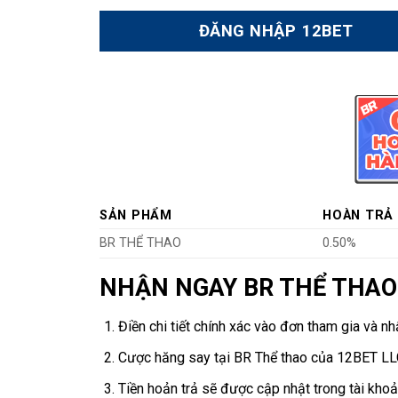
ĐĂNG NHẬP 12BET
SẢN PHẨM
HOÀN TRẢ
BR THỂ THAO
0.50%
NHẬN NGAY BR THỂ THAO
Điền chi tiết chính xác vào đơn tham gia và n
Cược hăng say tại BR Thể thao của 12BET LL
Tiền hoản trả sẽ được cập nhật trong tài khoản