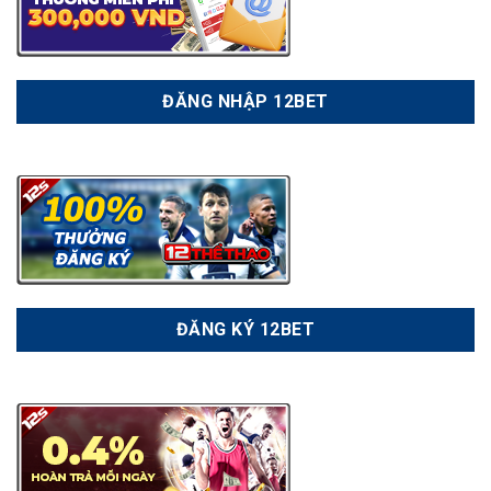
ĐĂNG NHẬP 12BET
ĐĂNG KÝ 12BET