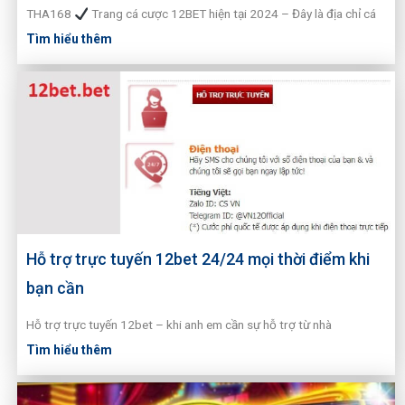
THA168
Trang cá cược 12BET hiện tại 2024 – Đây là địa chỉ cá
Tìm hiểu thêm
Hỗ trợ trực tuyến 12bet 24/24 mọi thời điểm khi
bạn cần
Hỗ trợ trực tuyến 12bet – khi anh em cần sự hỗ trợ từ nhà
Tìm hiểu thêm