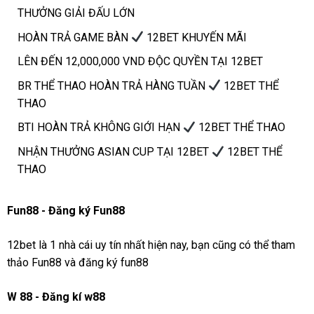
THƯỞNG GIẢI ĐẤU LỚN
HOÀN TRẢ GAME BÀN
12BET KHUYẾN MÃI
LÊN ĐẾN 12,000,000 VND ĐỘC QUYỀN TẠI 12BET
BR THỂ THAO HOÀN TRẢ HÀNG TUẦN
12BET THỂ
THAO
BTI HOÀN TRẢ KHÔNG GIỚI HẠN
12BET THỂ THAO
NHẬN THƯỞNG ASIAN CUP TẠI 12BET
12BET THỂ
THAO
Fun88 - Đăng ký Fun88
12bet là 1 nhà cái uy tín nhất hiện nay, bạn cũng có thể tham
thảo
Fun88
và
đăng ký fun88
W 88 - Đăng kí w88