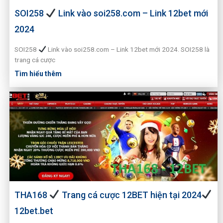
SOI258
Link vào soi258.com – Link 12bet mới
2024
SOI258
Link vào soi258.com – Link 12bet mới 2024. SOI258 là
trang cá cược
Tìm hiểu thêm
THA168
Trang cá cược 12BET hiện tại 2024
12bet.bet