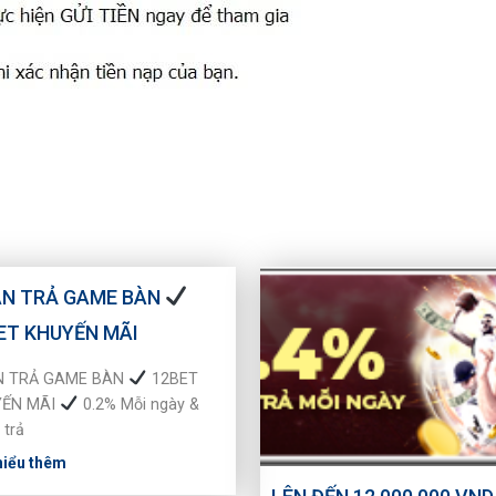
N TRẢ GAME BÀN
ET KHUYẾN MÃI
N TRẢ GAME BÀN
12BET
YẾN MÃI
0.2% Mỗi ngày &
 trả
hiểu thêm