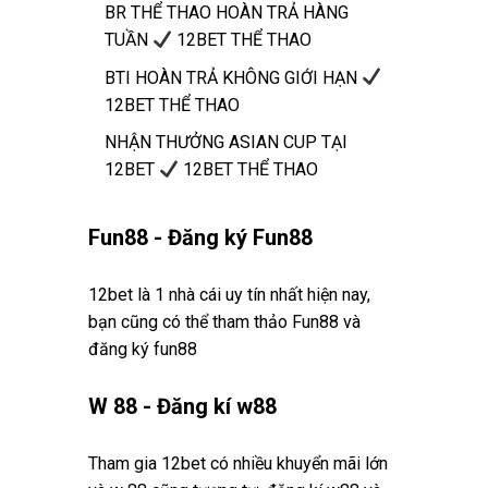
BR THỂ THAO HOÀN TRẢ HÀNG
TUẦN
12BET THỂ THAO
BTI HOÀN TRẢ KHÔNG GIỚI HẠN
12BET THỂ THAO
NHẬN THƯỞNG ASIAN CUP TẠI
12BET
12BET THỂ THAO
Fun88 - Đăng ký Fun88
12bet là 1 nhà cái uy tín nhất hiện nay,
bạn cũng có thể tham thảo
Fun88
và
đăng ký fun88
W 88 - Đăng kí w88
Tham gia 12bet có nhiều khuyển mãi lớn