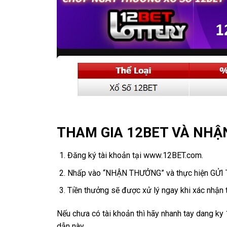
THAM GIA 12BET VÀ NHẬ
Đăng ký tài khoản tại
www.12BET.com
.
Nhấp vào “NHẬN THƯỞNG” và thực hiện GỬI T
Tiền thưởng sẽ được xử lý ngay khi xác nhận 
Nếu chưa có tài khoản thì hãy nhanh tay
dang ky 
dẫn này.