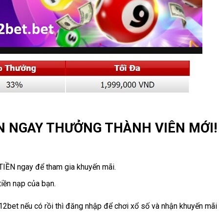
N NGAY THƯỞNG THÀNH VIÊN MỚI!
IỀN ngay để tham gia khuyến mãi.
tiền nạp của bạn.
12bet
nếu có rồi thì đăng nhập để chơi xổ số và nhận khuyến mãi