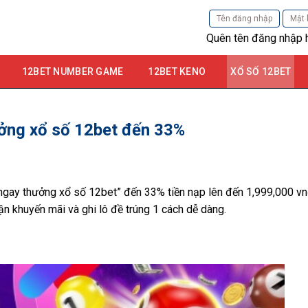
Tên đăng nhập
Mật 
Quên
tên đăng nhập
12BET NUMBER GAME
12BET KENO
XỔ SỐ 12BET
ởng xổ số 12bet đến 33%
gay thưởng xổ số 12bet” đến 33% tiền nạp lên đến 1,999,000 vn
n khuyến mãi và ghi lô đề trúng 1 cách dễ dàng.