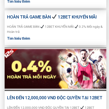
Tìm hiểu thêm
HOÀN TRẢ GAME BÀN
12BET KHUYẾN MÃI
HOẢN TRẢ GAME BÀN
12BET KHUYẾN MÃI
0.2% Mỗi ngày &
Hoàn trả
Tìm hiểu thêm
LÊN ĐẾN 12,000,000 VND ĐỘC QUYỀN TẠI 12BET
LÊN ĐẾN 12,000,000 VND ĐỘC QUYỀN TẠI 12BET
12BET