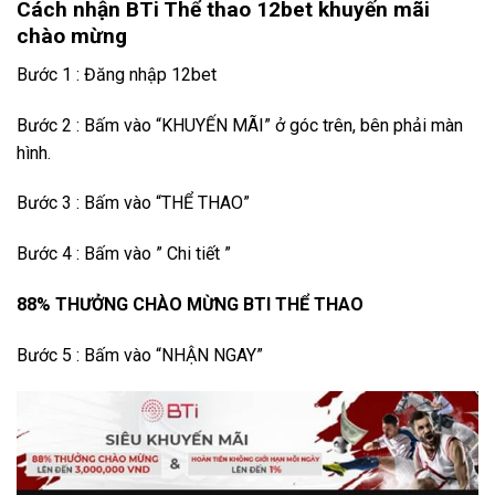
Cách nhận BTi Thể thao 12bet khuyến mãi
chào mừng
Bước 1 :
Đăng nhập 12bet
Bước 2 : Bấm vào “KHUYẾN MÃI” ở góc trên, bên phải màn
hình.
Bước 3 : Bấm vào “THỂ THAO”
Bước 4 : Bấm vào ” Chi tiết ”
88% THƯỞNG CHÀO MỪNG BTI THỂ THAO
Bước 5 : Bấm vào “NHẬN NGAY”