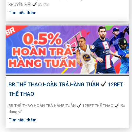
KHUYẾN MÃI
Ưu đãi
Tìm hiểu thêm
BR THỂ THAO HOÀN TRẢ HÀNG TUẦN
12BET
THỂ THAO
BR THỂ THAO HOÀN TRẢ HÀNG TUẦN
12BET THỂ THAO
Đa
dạng về
Tìm hiểu thêm