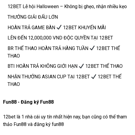
12BET Lễ hội Halloween – Không bị ghẹo, nhận nhiều kẹo
THƯỞNG GIẢI ĐẤU LỚN
HOÀN TRẢ GAME BÀN
12BET KHUYẾN MÃI
LÊN ĐẾN 12,000,000 VND ĐỘC QUYỀN TẠI 12BET
BR THỂ THAO HOÀN TRẢ HÀNG TUẦN
12BET THỂ
THAO
BTI HOÀN TRẢ KHÔNG GIỚI HẠN
12BET THỂ THAO
NHẬN THƯỞNG ASIAN CUP TẠI 12BET
12BET THỂ
THAO
Fun88 - Đăng ký Fun88
12bet là 1 nhà cái uy tín nhất hiện nay, bạn cũng có thể tham
thảo
Fun88
và
đăng ký fun88