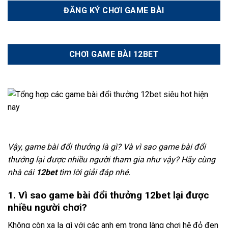
ĐĂNG KÝ CHƠI GAME BÀI
CHƠI GAME BÀI 12BET
Vậy, game bài đổi thưởng là gì? Và vì sao game bài đổi
thưởng lại được nhiều người tham gia như vậy? Hãy cùng
nhà cái
12bet
tìm lời giải đáp nhé.
1. Vì sao game bài đổi thưởng 12bet lại được
nhiều người chơi?
Không còn xa lạ gì với các anh em trong làng chơi hệ đỏ đen