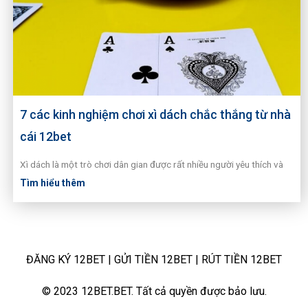
7 các kinh nghiệm chơi xì dách chắc thắng từ nhà
cái 12bet
Xì dách là một trò chơi dân gian được rất nhiều người yêu thích và
Tìm hiểu thêm
ĐĂNG KÝ 12BET
|
GỬI TIỀN 12BET
|
RÚT TIỀN 12BET
© 2023 12BET.BET. Tất cả quyền được bảo lưu.