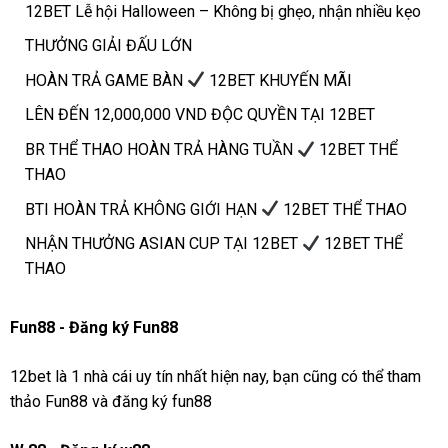
12BET Lễ hội Halloween – Không bị ghẹo, nhận nhiều kẹo
THƯỞNG GIẢI ĐẤU LỚN
HOÀN TRẢ GAME BÀN
12BET KHUYẾN MÃI
LÊN ĐẾN 12,000,000 VND ĐỘC QUYỀN TẠI 12BET
BR THỂ THAO HOÀN TRẢ HÀNG TUẦN
12BET THỂ
THAO
BTI HOÀN TRẢ KHÔNG GIỚI HẠN
12BET THỂ THAO
NHẬN THƯỞNG ASIAN CUP TẠI 12BET
12BET THỂ
THAO
Fun88 - Đăng ký Fun88
12bet là 1 nhà cái uy tín nhất hiện nay, bạn cũng có thể tham
thảo
Fun88
và
đăng ký fun88