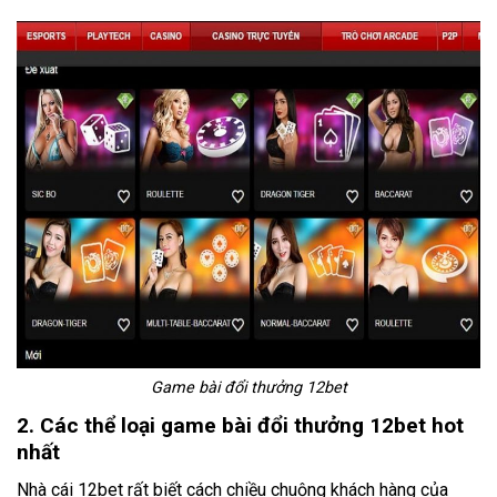
Game bài đổi thưởng 12bet
2. Các thể loại game bài đổi thưởng 12bet hot
nhất
Nhà cái 12bet rất biết cách chiều chuộng khách hàng của