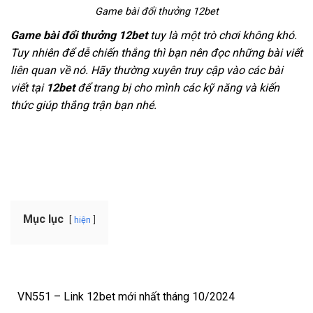
Game bài đổi thưởng 12bet
Game bài đổi thưởng 12bet
tuy là một trò chơi không khó.
Tuy nhiên để dễ chiến thắng thì bạn nên đọc những bài viết
liên quan về nó. Hãy thường xuyên truy cập vào các bài
viết tại
12bet
để trang bị cho mình các kỹ năng và kiến
thức giúp thắng trận bạn nhé.
Mục lục
hiện
VN551 – Link 12bet mới nhất tháng 10/2024