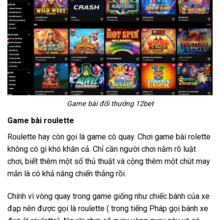
Game bài đổi thưởng 12bet
Game bài roulette
Roulette hay còn gọi là game cò quay. Chơi game bài rolette
không có gì khó khăn cả. Chỉ cần người chơi nắm rõ luật
chơi, biết thêm một số thủ thuật và cộng thêm một chút may
mắn là có khả năng chiến thắng rồi.
Chính vì vòng quay trong game giống như chiếc bánh của xe
đạp nên được gọi là roulette ( trong tiếng Pháp gọi bánh xe