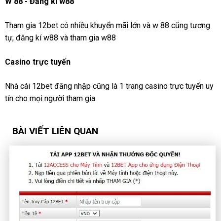
W 88 - Đăng kí w88
Tham gia 12bet có nhiều khuyển mãi lớn và
w 88
cũng tương
tự,
đăng kí w88
và tham gia
w88
Casino trực tuyến
Nhà cái 12bet đăng nhập cũng là 1 trang
casino trực tuyến
uy
tín cho mọi người tham gia
BÀI VIẾT LIÊN QUAN