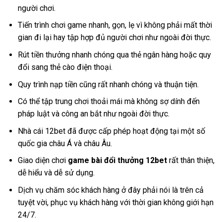
người chơi.
Tiến trình chơi game nhanh, gọn, lẹ vì không phải mất thời
gian đi lại hay tập hợp đủ người chơi như ngoài đời thực.
Rút tiền thưởng nhanh chóng qua thẻ ngân hàng hoặc quy
đổi sang thẻ cào điện thoại.
Quy trình nạp tiền cũng rất nhanh chóng và thuận tiện.
Có thể tập trung chơi thoải mái mà không sợ dính đến
pháp luật và công an bắt như ngoài đời thực.
Nhà cái 12bet đã được cấp phép hoạt động tại một số
quốc gia châu Á và châu Âu.
Giao diện chơi
game bài đổi thưởng 12bet
rất thân thiện,
dễ hiểu và dễ sử dụng.
Dịch vụ chăm sóc khách hàng ở đây phải nói là trên cả
tuyệt vời, phục vụ khách hàng với thời gian không giới hạn
24/7.