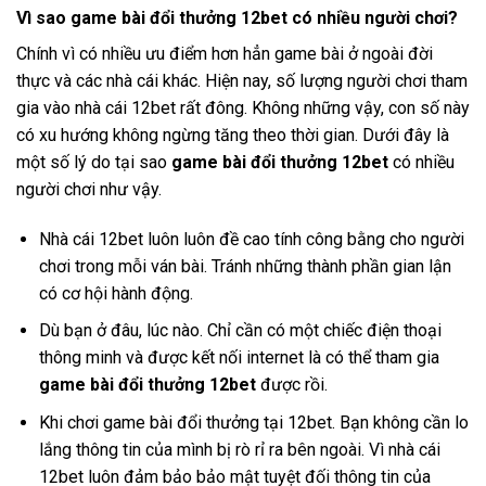
Vì sao game bài đổi thưởng 12bet có nhiều người chơi?
Chính vì có nhiều ưu điểm hơn hẳn game bài ở ngoài đời
thực và các nhà cái khác. Hiện nay, số lượng người chơi tham
gia vào nhà cái 12bet rất đông. Không những vậy, con số này
có xu hướng không ngừng tăng theo thời gian. Dưới đây là
một số lý do tại sao
game bài đổi thưởng 12bet
có nhiều
người chơi như vậy.
Nhà cái 12bet luôn luôn đề cao tính công bằng cho người
chơi trong mỗi ván bài. Tránh những thành phần gian lận
có cơ hội hành động.
Dù bạn ở đâu, lúc nào. Chỉ cần có một chiếc điện thoại
thông minh và được kết nối internet là có thể tham gia
game bài đổi thưởng 12bet
được rồi.
Khi chơi game bài đổi thưởng tại 12bet. Bạn không cần lo
lắng thông tin của mình bị rò rỉ ra bên ngoài. Vì nhà cái
12bet luôn đảm bảo bảo mật tuyệt đối thông tin của