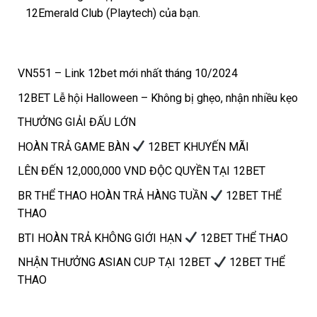
12Emerald Club (Playtech) của bạn.
VN551 – Link 12bet mới nhất tháng 10/2024
12BET Lễ hội Halloween – Không bị ghẹo, nhận nhiều kẹo
THƯỞNG GIẢI ĐẤU LỚN
HOÀN TRẢ GAME BÀN
12BET KHUYẾN MÃI
LÊN ĐẾN 12,000,000 VND ĐỘC QUYỀN TẠI 12BET
BR THỂ THAO HOÀN TRẢ HÀNG TUẦN
12BET THỂ
THAO
BTI HOÀN TRẢ KHÔNG GIỚI HẠN
12BET THỂ THAO
NHẬN THƯỞNG ASIAN CUP TẠI 12BET
12BET THỂ
THAO