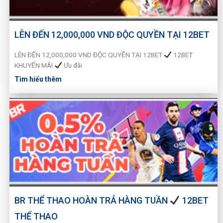
LÊN ĐẾN 12,000,000 VND ĐỘC QUYỀN TẠI 12BET
LÊN ĐẾN 12,000,000 VND ĐỘC QUYỀN TẠI 12BET
12BET
KHUYẾN MÃI
Ưu đãi
Tìm hiểu thêm
BR THỂ THAO HOÀN TRẢ HÀNG TUẦN
12BET
THỂ THAO