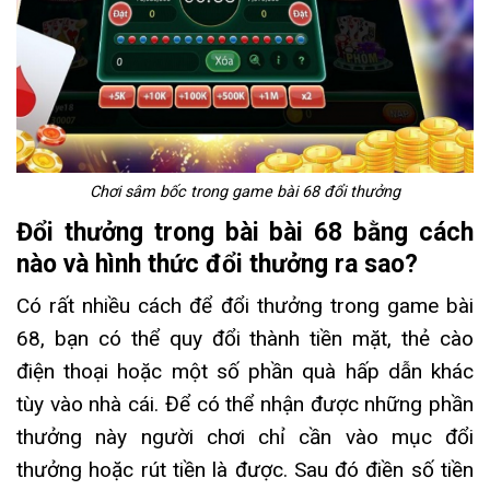
Chơi sâm bốc trong game bài 68 đổi thưởng
Đổi thưởng trong bài bài 68 bằng cách
nào và hình thức đổi thưởng ra sao?
Có rất nhiều cách để đổi thưởng trong game bài
68, bạn có thể quy đổi thành tiền mặt, thẻ cào
điện thoại hoặc một số phần quà hấp dẫn khác
tùy vào nhà cái. Để có thể nhận được những phần
thưởng này người chơi chỉ cần vào mục đổi
thưởng hoặc rút tiền là được. Sau đó điền số tiền