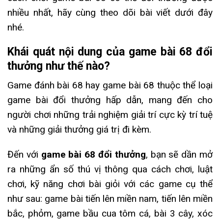
nhiều nhất, hãy cùng theo dõi bài viết dưới đây
nhé.
Khái quát nội dung của game bài 68 đổi
thưởng như thế nào?
Game đánh bài 68 hay game bài 68 thuộc thể loại
game bài đổi thưởng hấp dẫn, mang đến cho
người chơi những trải nghiệm giải trí cực kỳ trí tuệ
và những giải thưởng giá trị đi kèm.
Đến với
game bài 68 đổi thưởng
, bạn sẽ dần mở
ra những ẩn số thú vị thông qua cách chơi, luật
chơi, kỹ năng chơi bài giỏi với các game cụ thể
như sau: game bài tiến lên miền nam, tiến lên miền
bắc, phỏm, game bầu cua tôm cá, bài 3 cây, xóc