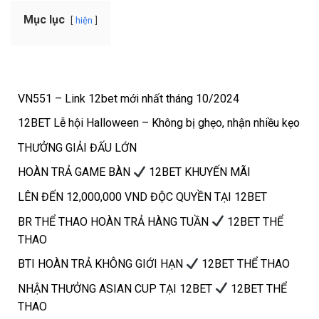
Mục lục
hiện
VN551 – Link 12bet mới nhất tháng 10/2024
12BET Lễ hội Halloween – Không bị ghẹo, nhận nhiều kẹo
THƯỞNG GIẢI ĐẤU LỚN
HOÀN TRẢ GAME BÀN
12BET KHUYẾN MÃI
LÊN ĐẾN 12,000,000 VND ĐỘC QUYỀN TẠI 12BET
BR THỂ THAO HOÀN TRẢ HÀNG TUẦN
12BET THỂ
THAO
BTI HOÀN TRẢ KHÔNG GIỚI HẠN
12BET THỂ THAO
NHẬN THƯỞNG ASIAN CUP TẠI 12BET
12BET THỂ
THAO