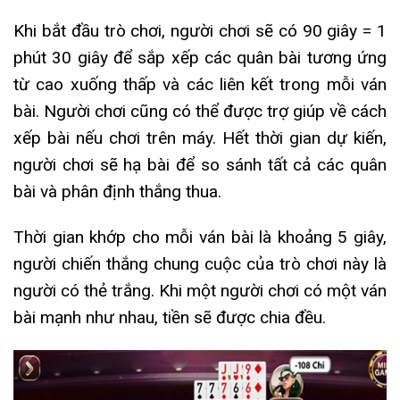
Khi bắt đầu trò chơi, người chơi sẽ có 90 giây = 1
phút 30 giây để sắp xếp các quân bài tương ứng
từ cao xuống thấp và các liên kết trong mỗi ván
bài. Người chơi cũng có thể được trợ giúp về cách
xếp bài nếu chơi trên máy. Hết thời gian dự kiến,
người chơi sẽ hạ bài để so sánh tất cả các quân
bài và phân định thắng thua.
Thời gian khớp cho mỗi ván bài là khoảng 5 giây,
người chiến thắng chung cuộc của trò chơi này là
người có thẻ trắng. Khi một người chơi có một ván
bài mạnh như nhau, tiền sẽ được chia đều.