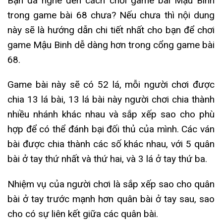
Bạn đã nghe đến cách chơi game bài Mậu Binh
trong game bài 68 chưa? Nếu chưa thì nội dung
này sẽ là hướng dẫn chi tiết nhất cho bạn để chơi
game Mậu Binh dễ dàng hơn trong cổng game bài
68.
Game bài này sẽ có 52 lá, mỗi người chơi được
chia 13 lá bài, 13 lá bài này người chơi chia thành
nhiều nhánh khác nhau và sắp xếp sao cho phù
hợp để có thể đánh bại đối thủ của mình. Các ván
bài được chia thành các số khác nhau, với 5 quân
bài ở tay thứ nhất và thứ hai, và 3 lá ở tay thứ ba.
Nhiệm vụ của người chơi là sắp xếp sao cho quân
bài ở tay trước mạnh hơn quân bài ở tay sau, sao
cho có sự liên kết giữa các quân bài.