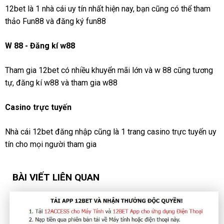
12bet là 1 nhà cái uy tín nhất hiện nay, bạn cũng có thể tham
thảo
Fun88
và
đăng ký fun88
W 88 - Đăng kí w88
Tham gia 12bet có nhiều khuyển mãi lớn và
w 88
cũng tương
tự,
đăng kí w88
và tham gia
w88
Casino trực tuyến
Nhà cái 12bet đăng nhập cũng là 1 trang
casino trực tuyến
uy
tín cho mọi người tham gia
BÀI VIẾT LIÊN QUAN