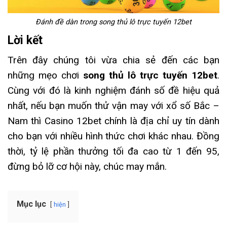
Đánh đề dàn trong song thủ lô trực tuyến 12bet
Lời kết
Trên đây chúng tôi vừa chia sẻ đến các bạn
những mẹo chơi
song thủ lô trực tuyến 12bet
.
Cùng với đó là kinh nghiệm đánh số đề hiệu quả
nhất, nếu bạn muốn thử vận ​​may với xổ số Bắc –
Nam thì Casino 12bet chính là địa chỉ uy tín dành
cho bạn với nhiều hình thức chơi khác nhau. Đồng
thời, tỷ lệ phần thưởng tối đa cao từ 1 đến 95,
đừng bỏ lỡ cơ hội này, chúc may mắn.
Mục lục
hiện