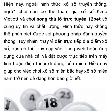
Hiện nay, ngoài hình thức xổ số truyền thống,
người chơi còn có thể tham gia xổ số Keno
Vietlott và chơi
song thủ lô trực tuyến 12bet
vô
cùng uy tín và chất lượng. Hình thức này không
thể phân biệt được với phương pháp đánh truyền
thống. Tuy nhiên, thay vì đến trực tiếp địa điểm xổ
số, bạn có thể truy cập vào trang web hoặc ứng
dụng của nhà cái và đặt cược trực tiếp trên máy
tính hoặc điện thoại di động của mình. Điều này
giúp cho việc chơi xổ số miền bắc hay xổ số miền
nam trở nên dễ dàng hơn bao giờ hết.