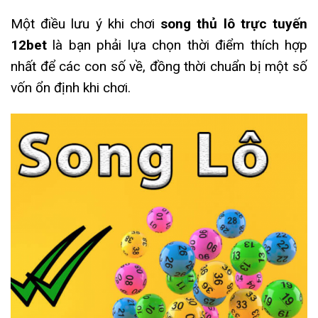
Một điều lưu ý khi chơi
song thủ lô trực tuyến
12bet
là bạn phải lựa chọn thời điểm thích hợp
nhất để các con số về, đồng thời chuẩn bị một số
vốn ổn định khi chơi.