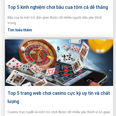
Top 5 kinh nghiệm chơi bầu cua tôm cá dễ thắng
Bầu cua là một trò dân gian được rất nhiều người dân yêu thích
trong
Tìm hiểu thêm
Top 5 trang web chơi casino cực kỳ uy tín và chất
lượng
Casino trực tuyến là một trò chơi được rất nhiều yêu thích vì nó giúp