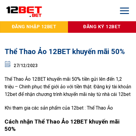
Skip
ĐĂNG NHẬP 12BET
ĐĂNG KÝ 12BET
to
content
ĐĂNG NHẬP 12BET
ĐĂNG KÝ 12BET
Thể Thao Ảo 12BET khuyến mãi 50%
27/12/2023
Thể Thao Ảo 12BET khuyến mãi 50% tiền gửi lên đến 1,2
triệu – Chinh phục thế giới ảo với tiền thật.
Đăng ký tài khoản
12bet
để nhận chương trình khuyến mãi này từ nhà cái 12bet
Khi tham gia các sản phẩm của 12bet :
Thể Thao Ảo
Cách nhận Thể Thao Ảo 12BET khuyến mãi
50%