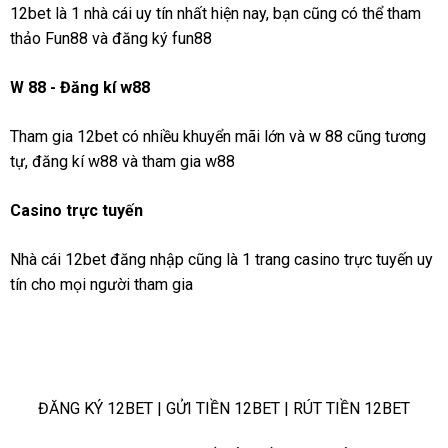
12bet là 1 nhà cái uy tín nhất hiện nay, bạn cũng có thể tham
thảo
Fun88
và
đăng ký fun88
W 88 - Đăng kí w88
Tham gia 12bet có nhiều khuyển mãi lớn và
w 88
cũng tương
tự,
đăng kí w88
và tham gia
w88
Casino trực tuyến
Nhà cái 12bet đăng nhập cũng là 1 trang
casino trực tuyến
uy
tín cho mọi người tham gia
ĐĂNG KÝ 12BET
|
GỬI TIỀN 12BET
|
RÚT TIỀN 12BET