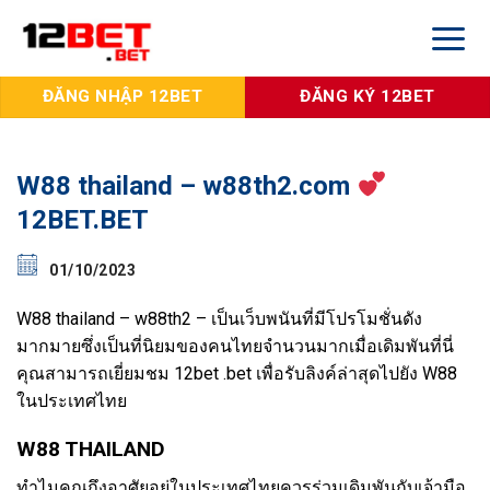
Skip
ĐĂNG NHẬP 12BET
ĐĂNG KÝ 12BET
to
content
ĐĂNG NHẬP 12BET
ĐĂNG KÝ 12BET
W88 thailand – w88th2.com
12BET.BET
01/10/2023
W88 thailand – w88th2 – เป็นเว็บพนันที่มีโปรโมชั่นดัง
มากมายซึ่งเป็นที่นิยมของคนไทยจำนวนมากเมื่อเดิมพันที่นี่
คุณสามารถเยี่ยมชม
12bet
.bet เพื่อรับลิงค์ล่าสุดไปยัง W88
ในประเทศไทย
W88 THAILAND
ทำไมคุณถึงอาศัยอยู่ในประเทศไทยควรร่วมเดิมพันกับเจ้ามือ