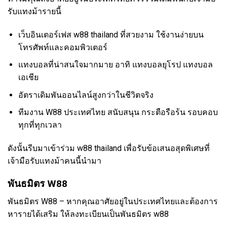
รับแทงม้ารายนี้
เว็บอินเตอร์เฟส
w88
thailand ที่สวยงาม ใช้งานง่ายบน
โทรศัพท์และคอมพิวเตอร์
แทงบอลที่น่าสนใจมากมาย อาทิ แทงบอลยุโรป แทงบอล
เอเชีย
อัตราเดิมพันออนไลน์สูงกว่าในชีวิตจริง
ทีมงาน W88 ประเทศไทย สนับสนุน กระตือรือร้น รอบคอบ
ทุกที่ทุกเวลา
ดังนั้นรีบมาเข้าร่วม w88 thailand เพื่อรับข้อเสนอสุดพิเศษที่
เจ้ามือรับแทงม้าคนนี้นำมา
พันธมิตร W88
พันธมิตร W88
– หากคุณอาศัยอยู่ในประเทศไทยและต้องการ
หารายได้เสริม ให้ลงทะเบียนเป็นพันธมิตร w88