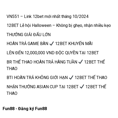
VN551 – Link 12bet mới nhất tháng 10/2024
12BET Lễ hội Halloween – Không bị ghẹo, nhận nhiều kẹo
THƯỞNG GIẢI ĐẤU LỚN
HOÀN TRẢ GAME BÀN
12BET KHUYẾN MÃI
LÊN ĐẾN 12,000,000 VND ĐỘC QUYỀN TẠI 12BET
BR THỂ THAO HOÀN TRẢ HÀNG TUẦN
12BET THỂ
THAO
BTI HOÀN TRẢ KHÔNG GIỚI HẠN
12BET THỂ THAO
NHẬN THƯỞNG ASIAN CUP TẠI 12BET
12BET THỂ
THAO
Fun88 - Đăng ký Fun88