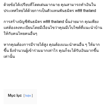
ด้วยข้อได้เปรียบที่โดดเด่นมากมาย คุณสามารถทำเงินใน
ประเทศไทยได้ด้วยการเป็นตัวแทนพันธมิตร w88 thailand
การสร้างบัญชีพันธมิตร w88 thailand นั้นง่ายมาก คุณเพียง
แค่ต้องลงทะเบียนโดยมีเงื่อนไขว่าคุณมีเว็บไซต์ที่แนะนำบ้าน
ให้กับคนไทยคนอื่นๆ
หากคุณต้องการมีรายได้สูง คุณต้องแนะนำคนอื่น ๆ ให้มาก
ขึ้น ยิ่งจำนวนผู้เข้าร่วมมากเท่าไร คุณก็จะได้รับเงินมากขึ้น
เท่านั้น
Mục lục
hiện